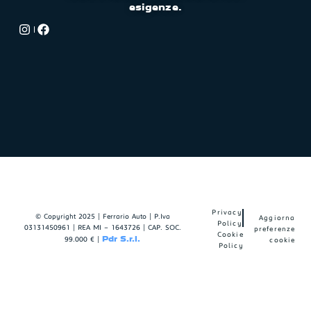
esigenze.
Privacy
© Copyright
2025 | Ferrario Auto | P.Iva
Aggiorna
Policy
03131450961 | REA MI – 1643726 | CAP. SOC.
preferenze
Cookie
Pdr S.r.l.
99.000 € |
cookie
Policy