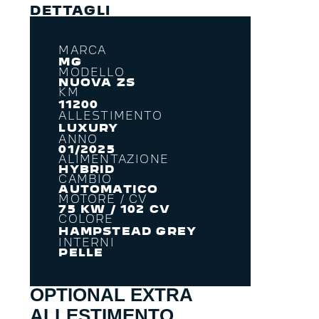
DETTAGLI
MARCA
MG
MODELLO
NUOVA ZS
KM
11200
ALLESTIMENTO
LUXURY
ANNO
01/2025
ALIMENTAZIONE
HYBRID
CAMBIO
AUTOMATICO
MOTORE / CV
75 KW / 102 CV
COLORE
HAMPSTEAD GREY
INTERNI
PELLE
OPTIONAL EXTRA
ALLESTIMENTO